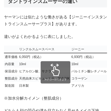
タントラインスムーサーの違い
ヤーマンには似たような働きがある【ジーニーインスタン
トラインスムーサープラス】があります。
違いがよくわかるように表にしました。
リンクルスムースベース
ジーニー
通常価格
6,050円（税込）
6,930円（税込）
内容量
10ml
10ml
保湿成分
ヒアルロン酸、サクラン
パルミチン酸レチノール
整肌成分
天然由来スピキュール※、純金24K
コラーゲン
スクロールできます
製造国
日本製
アメリカ
※加水分解カイメン（整肌成分）
どちらも顔の凹凸や溝を目立たなく見せるメイク下地。