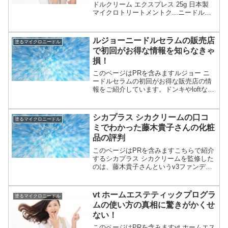
ドルクリーム エクスプレス 25g 日本製
マイクロトリートメントク...ニードルク
リーム エクスプレスの口コミを調べて値
段の安さにびっくり！三和通商のニード
ルクリーム【エクスプレス】に注目。で
ルジョーニードルセラムの販売店
塗るマイクロニードル
も痛いコ...
で初回がお得な情報を知らなきゃ
損！
このページはPRを含みますルジョー ニ
ードルセラムの初回がお得な販売店の情
報をご紹介しています。ドンキやloftなど
の市販やネット通販で調べてみました。
ルジョーニードルセラムの販売店でお得
なのは？市販の店舗は見当たりません。
シカプラス シカクリームの口コ
塗るマイクロニードル
ネット通販では楽...
ミでわかった藤木貴子さんの化粧
品の評判
このページはPRを含みますこちらで紹介
するシカプラス シカクリームを監修した
のは、藤木貴子さんというv3ファンデー
ションの開発者。シカクリームはたくさ
んあるけど、スピキュールのマイクロニ
ードルが入ったものは少ない。しかも50g
vt ホームエステティックプログラ
塗るマイクロニードル
入りでたっぷり...
ムの使い方の真相に驚きがかくせ
ない！
このページはPRを含みますvt ホームエス