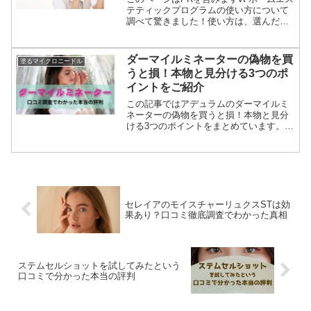
テティックプログラムの使い方について
調べて驚きました！使い方は、選んだス
キンケアアイテムで異なるからです。エ
ステティックプログラムは、自分の悩み
に応じたアイテムを選んで自宅でサロン
ダーマイルミネーターの偽物を買
塗るマイクロニードル
レベルのスペシャル...
うと損！本物と見分ける3つのポ
イントをご紹介
この記事ではアデュラムのダーマイルミ
ネーターの偽物を買うと損！本物と見分
ける3つのポイントをまとめています。リ
ジュラン（RDRN）配合のマイクロニー
ドルクリーム【アリュデムのダーマイル
ミネーター】を体験した人の口コミを調
べてわかった評判もご紹介。購入前に知
っておくと損しませんよ。
セレイアのモイスチャーリュクスSTは効
果あり？口コミ徹底調査でわかった真相
ステムセルショットを試してみたという
口コミで分かった本当の評判