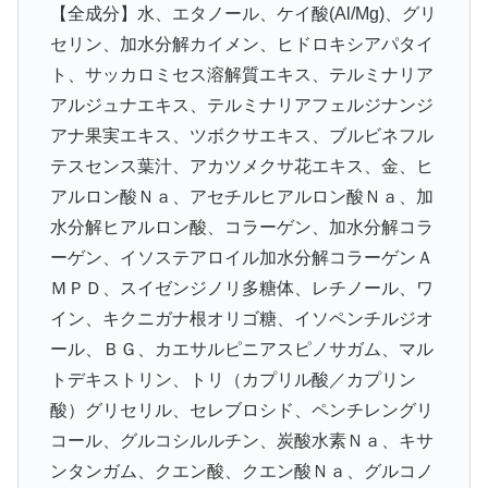
【全成分】水、エタノール、ケイ酸(Al/Mg)、グリ
セリン、加水分解カイメン、ヒドロキシアパタイ
ト、サッカロミセス溶解質エキス、テルミナリア
アルジュナエキス、テルミナリアフェルジナンジ
アナ果実エキス、ツボクサエキス、ブルビネフル
テスセンス葉汁、アカツメクサ花エキス、金、ヒ
アルロン酸Ｎａ、アセチルヒアルロン酸Ｎａ、加
水分解ヒアルロン酸、コラーゲン、加水分解コラ
ーゲン、イソステアロイル加水分解コラーゲンＡ
ＭＰＤ、スイゼンジノリ多糖体、レチノール、ワ
イン、キクニガナ根オリゴ糖、イソペンチルジオ
ール、ＢＧ、カエサルピニアスピノサガム、マル
トデキストリン、トリ（カプリル酸／カプリン
酸）グリセリル、セレブロシド、ペンチレングリ
コール、グルコシルルチン、炭酸水素Ｎａ、キサ
ンタンガム、クエン酸、クエン酸Ｎａ、グルコノ